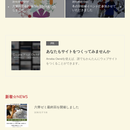
2018.03.19 03:09
2018.03.03 13:00
六華同窓会2018のロゴが決定いた
冬の学校林イベントに参加させて
しました
いただきました
PR
あなたもサイトをつくってみませんか
Ameba Owndを使えば、誰でもかんたんにウェブサイト
をつくることができます。
新着☆NEWS
六華ゼミ最終回を開催しました
2018.12.17 11:18