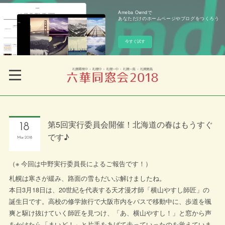
Ameba Owndで
あなただけのホームページやブログをつくろう
今すぐ試す
第5回実行委員会開催！北海道の春はもうすぐ
18
です♪
Mar
2018
（※ 今回は中野実行委員長によるご報告です！）
札幌は寒さが緩み、路面の雪もだいぶ解けましたね。
本日3月18日は、20世紀を代表する天才漫才師「横山やすし師匠」の
誕生日です。高校の修学旅行で大阪市内をバスで移動中に、歩道を颯
爽と駆け抜けていく師匠を見つけ、「あ、横山やすし！」と窓から声
をかけたら「まいど！」と片手をあげて去っていったのを覚えていま