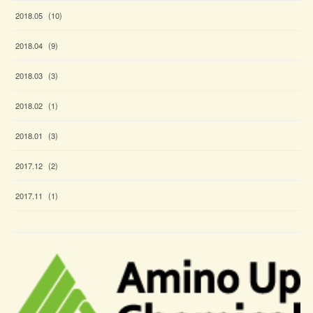
2018
.
05
(
10
)
2018
.
04
(
9
)
2018
.
03
(
3
)
2018
.
02
(
1
)
2018
.
01
(
3
)
2017
.
12
(
2
)
2017
.
11
(
1
)