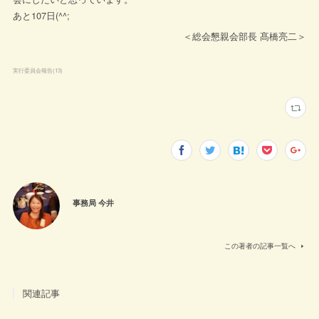
あと107日(^^;
＜総会懇親会部長 髙橋亮二＞
実行委員会報告
(
13
)
事務局 今井
この著者の記事一覧へ
関連記事