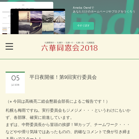
Ameba Owndで
あなただけのホームページやブログをつくろう
今すぐ試す
平日夜開催！第9回実行委員会
05
Jul
2018
（※ 今回は髙橋亮二総会懇親会部長によるご報告です！）
札幌も梅雨ですね。実行委員会もジメジメ・・・というわけにもいか
ず、各部隊、確実に前進しています。
まずは、中野委員長から冒頭の挨拶！Wカップ、チームワーク・・・
などやや滑り気味ではあったものの、的確なコメントで身が引き締ま
る思いでスタート！