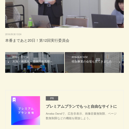
2018.09.30 13:24
本番まであと20日！第12回実行委員会
2018.07.11 12:54
2018.06.30 14:52
大漁・南高丸～第68回南高祭～
特別事業の会場も見てきました
PR
プレミアムプランでもっと自由なサイトに
Ameba Owndで、広告非表示、画像容量無制限、ページ
数無制限などの機能を開放しよう。